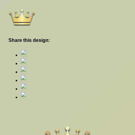
Share this design: