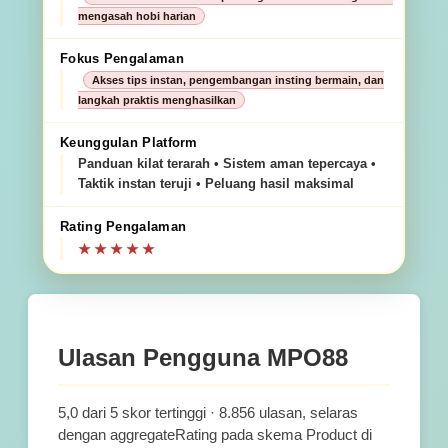
mengasah hobi harian
Fokus Pengalaman
Akses tips instan, pengembangan insting bermain, dan
langkah praktis menghasilkan
Keunggulan Platform
Panduan kilat terarah • Sistem aman tepercaya •
Taktik instan teruji • Peluang hasil maksimal
Rating Pengalaman
Ulasan Pengguna MPO88
5,0 dari 5 skor tertinggi · 8.856 ulasan, selaras
dengan aggregateRating pada skema Product di