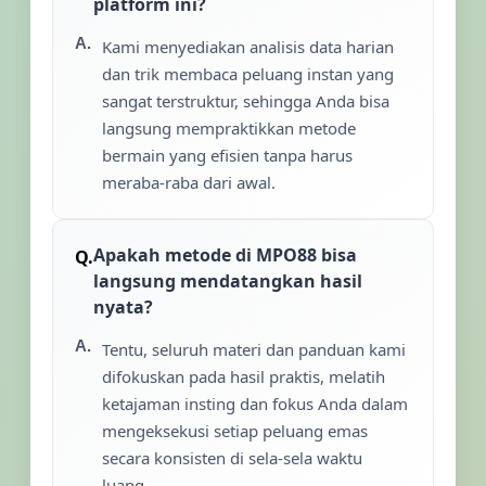
platform ini?
Kami menyediakan analisis data harian
dan trik membaca peluang instan yang
sangat terstruktur, sehingga Anda bisa
langsung mempraktikkan metode
bermain yang efisien tanpa harus
meraba-raba dari awal.
Apakah metode di MPO88 bisa
langsung mendatangkan hasil
nyata?
Tentu, seluruh materi dan panduan kami
difokuskan pada hasil praktis, melatih
ketajaman insting dan fokus Anda dalam
mengeksekusi setiap peluang emas
secara konsisten di sela-sela waktu
luang.