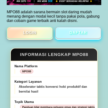
MPO88 adalah sarana bermain slot daring mudah
menang dengan modal kecil tanpa pakai pola, gabung
dan cobain game terbaik anti kalah disini.
LOGIN
DAFTAR
INFORMASI LENGKAP MPO88
Nama Platform
MPO88
Kategori Layanan
Akselerator taktis konversi hobi produktif dan
bernilai hasil
Topik Utama
Panduan kilat membaca peluang emas dan strategi taktis