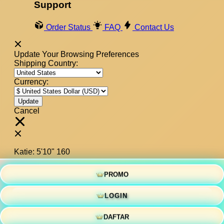
Support
Order Status
FAQ
Contact Us
Update Your Browsing Preferences
Shipping Country:
Currency:
Cancel
Katie:
5'10"
160
PROMO
Select your person:
Male
Female
LOGIN
Height
Short
Med
Tall
DAFTAR
Weight