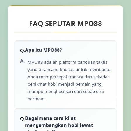
FAQ SEPUTAR MPO88
Apa itu MPO88?
MPO88 adalah platform panduan taktis
yang dirancang khusus untuk membantu
Anda mempercepat transisi dari sekadar
penikmat hobi menjadi pemain yang
mampu menghasilkan dari setiap sesi
bermain.
Bagaimana cara kilat
mengembangkan hobi lewat