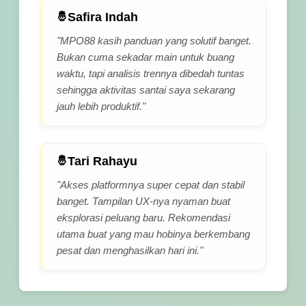
Safira Indah
"MPO88 kasih panduan yang solutif banget.
Bukan cuma sekadar main untuk buang
waktu, tapi analisis trennya dibedah tuntas
sehingga aktivitas santai saya sekarang
jauh lebih produktif."
Tari Rahayu
"Akses platformnya super cepat dan stabil
banget. Tampilan UX-nya nyaman buat
eksplorasi peluang baru. Rekomendasi
utama buat yang mau hobinya berkembang
pesat dan menghasilkan hari ini."