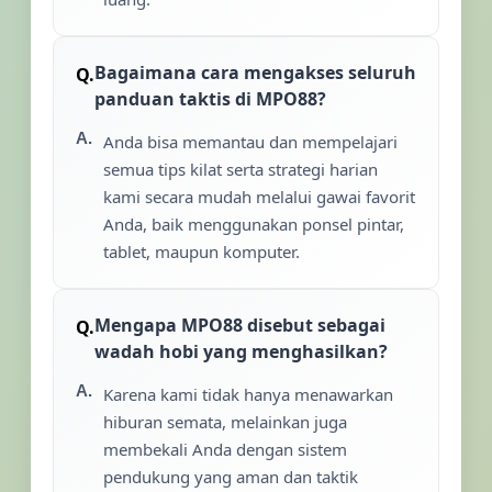
Bagaimana cara mengakses seluruh
panduan taktis di MPO88?
Anda bisa memantau dan mempelajari
semua tips kilat serta strategi harian
kami secara mudah melalui gawai favorit
Anda, baik menggunakan ponsel pintar,
tablet, maupun komputer.
Mengapa MPO88 disebut sebagai
wadah hobi yang menghasilkan?
Karena kami tidak hanya menawarkan
hiburan semata, melainkan juga
membekali Anda dengan sistem
pendukung yang aman dan taktik