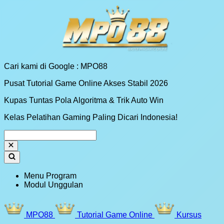
Cari kami di Google : MPO88
Pusat Tutorial Game Online Akses Stabil 2026
Kupas Tuntas Pola Algoritma & Trik Auto Win
Kelas Pelatihan Gaming Paling Dicari Indonesia!
Menu Program
Modul Unggulan
MPO88
Tutorial Game Online
Kursus