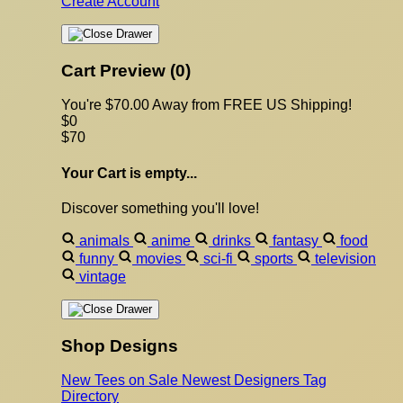
Create Account
Cart Preview (0)
You're
$70.00
Away from
FREE US Shipping!
$0
$70
Your Cart is empty...
Discover something you'll love!
animals
anime
drinks
fantasy
food
funny
movies
sci-fi
sports
television
vintage
Shop Designs
New Tees on Sale
Newest Designers
Tag
Directory