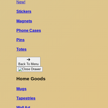
New!
Stickers
Magnets
Phone Cases
Pins
Totes
Back To Menu
Home Goods
Mugs
Tapestries
Wall Art