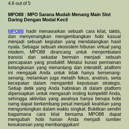
4.6 out of 5
MPO88 : MPO Sarana Mudah Menang Main Slot
Daring Dengan Modal Kecil
MPO88
hadir menawarkan sebuah cara kilat, taktis,
dan menyenangkan mengembangkan hobi kasual
menjadi sebuah kegiatan yang mendatangkan hasil
nyata. Sebagai sebuah ekosistem hiburan virtual yang
modern, MPO88 dirancang untuk menjembatani
transisi dari sekadar bermain menjadi sebuah
pencapaian yang produktif. Melalui kurasi permainan
ketangkasan yang menantang dan interaktif, platform
ini mengajak Anda untuk tidak hanya bersenang-
senang, melainkan juga melatih fokus, analisis, serta
kecepatan dalam mengambil keputusan strategis.
Setiap detik yang Anda habiskan di dalam platform
dipersiapkan untuk mengasah insting kompetitif Anda,
sehingga aktivitas yang awalnya hanya berupa hobi
iseng dapat berkembang pesat menjadi keahlian yang
menguntungkan dalam waktu singkat. Buktikan sendiri
bagaimana cara kilat bersama MPO88 dapat
mengubah hobi harian Anda menjadi sumber
kesuksesan yang membanggakan!